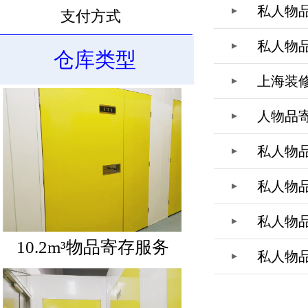
私人物
支付方式
私人物
仓库类型
10.6m³物品寄存服务
上海装
人物品
私人物
私人物
私人物
私人物
10.2m³物品寄存服务