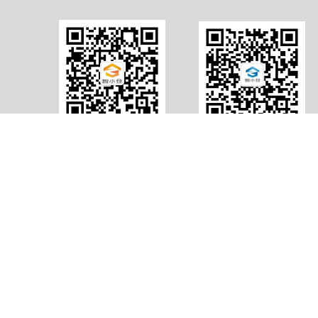
微信客服
10.6m³物品寄存服务
微信公众号