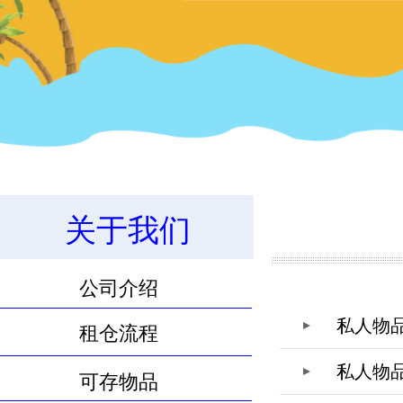
11.8m³物品寄存服务
关于我们
公司介绍
私人物
租仓流程
私人物
可存物品