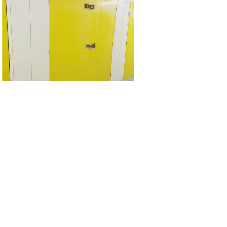
10.6m³物品寄存服务
精致钢
|
精制钢
|
精致
迷你仓
|
自存仓
|
自助仓储
|
私人
仓库出租
|
家具存