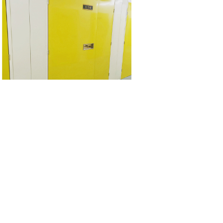
10.6m³物品寄存服务
精致钢
|
精制钢
|
精致
迷你仓
|
自存仓
|
自助仓储
|
私人
仓库出租
|
家具存