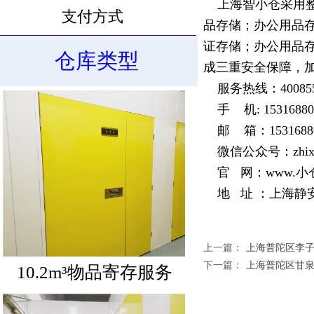
上海智小仓
采用
支付方式
品存储；办公用品
证存储；办公用品存
仓库类型
成三重安全保障，
10.6m³物品寄存服务
服务热线：400855
手 机: 15316880
邮 箱：153168800
微信公众号：zhixia
官 网：
www.小
地 址 ：上海静安区
上一篇：
上海普陀区李
下一篇：
上海普陀区甘
10.2m³物品寄存服务