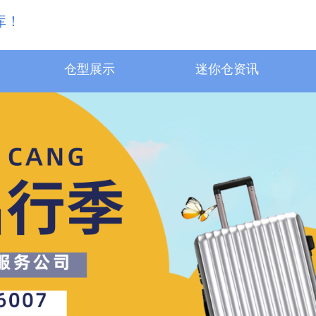
库！
仓型展示
迷你仓资讯