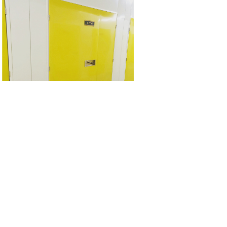
10.6m³物品寄存服务
精致钢
|
精制钢
|
精致
迷你仓
|
自存仓
|
自助仓储
|
私人
仓库出租
|
家具存