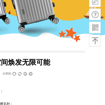
空间焕发无限可能
分享到:
衡；
捉襟见肘；