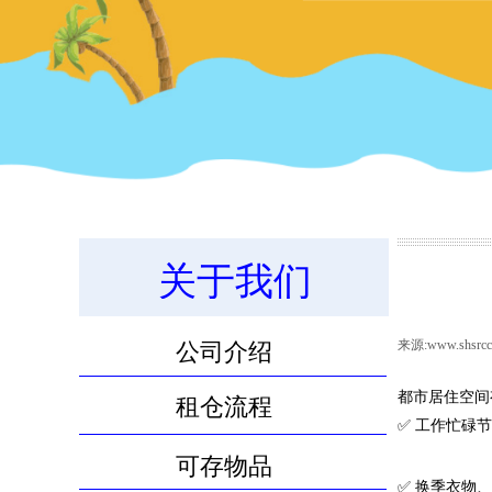
关于我们
11.8m³物品寄存服务
来源:
www.shsrcc
公司介绍
都市居住空间
租仓流程
✅ 工作忙碌
可存物品
✅ 换季衣物