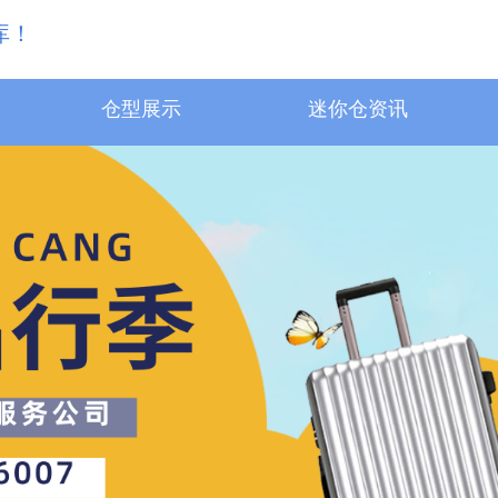
库！
仓型展示
迷你仓资讯