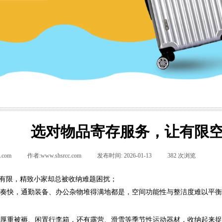
选对物品寄存服务，让有限
.com
|
作者:
www.shsrcc.com
|
发布时间:
2026-01-13
|
382
次浏览
|
|
有限，精致小家却总被收纳难题困扰；
节奏快，通勤装备、办公杂物堆得满地都是，空间功能性与整洁度难以平
、厚重被褥、闲置行李箱，还有露营、滑雪等季节性运动器材，收纳起来