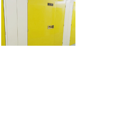
10.6m³物品寄存服务
精致钢
|
精制钢
|
精致
迷你仓
|
自存仓
|
自助仓储
|
私人
仓库出租
|
家具存