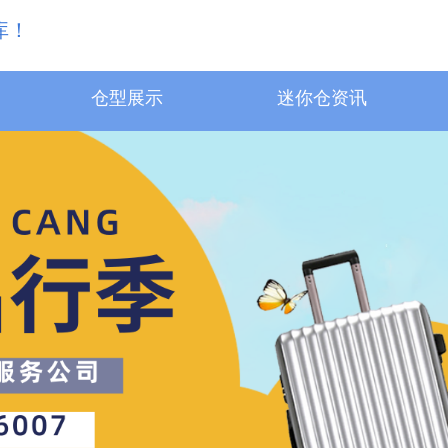
库！
仓型展示
迷你仓资讯