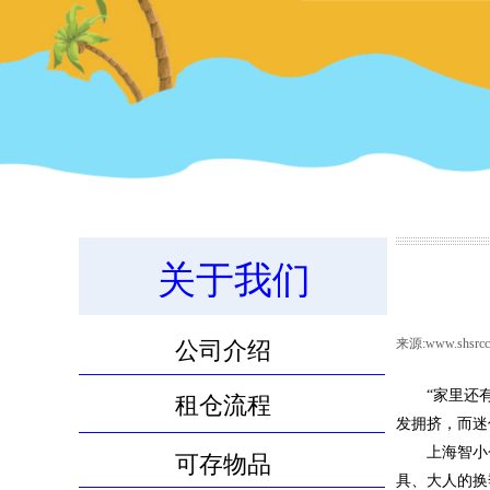
关于我们
11.8m³物品寄存服务
来源:
www.shsrcc
公司介绍
“家里还
租仓流程
发拥挤，而迷
上海智小
可存物品
具、大人的换