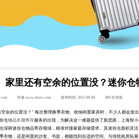
家里还有空余的位置没？迷你仓
.com
|
作者:
www.shsrcc.com
|
发布时间:
2025-09-09
|
409
次浏览
|
|
有空余的位置没？” 每次整理换季衣物、收纳闲置家具时，不少人都会发
你仓
物品长期寄存
服务的出现，为解决这一难题提供了新思路，上海智小
仓深耕迷你仓物品寄存领域，精准对接家庭存储需求。其迷你仓面积灵活，从
季衣物，还是闲置的沙发、书架，都能找到合适的空间。与传统租房拓展