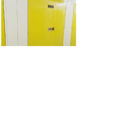
10.6m³物品寄存服务
精致钢
|
精制钢
|
精致
迷你仓
|
自存仓
|
自助仓储
|
私人
仓库出租
|
家具存