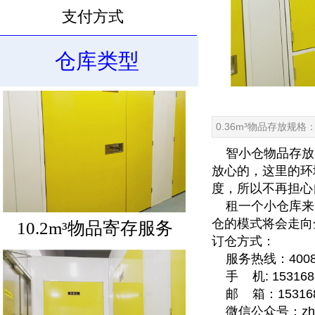
支付方式
10.6m³物品寄存服务
仓库类型
0.36m³物品存放规格：80
智小仓
物品存放
放心的，这里的环
度，所以不再担心
租一个小仓库来
仓的模式将会走向
10.2m³物品寄存服务
订仓方式：
服务热线：40085
手 机: 1531688
邮 箱：1531688
微信公众号：zhixi