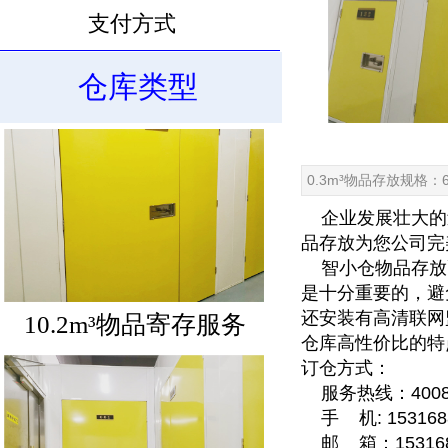
支付方式
10.6m³物品寄存服务
仓库类型
0.3m³物品存放规格：62
企业发展壮大的
品存放
为您公司完
智小仓物品存放
是十分重要的，避
还安装有高清联网
10.2m³物品寄存服务
仓库高性价比的特
订仓方式：
服务热线：40085
手 机: 1531688
邮 箱：1531688