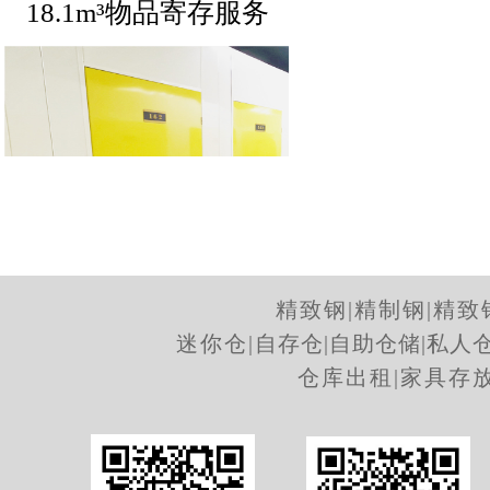
18.1m³物品寄存服务
精致钢
|
精制钢
|
精致
迷你仓
|
自存仓
|
自助仓储
|
私人
11.8m³物品寄存服务
仓库出租
|
家具存