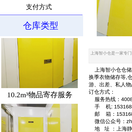
支付方式
10.6m³物品寄存服务
仓库类型
上海智小仓是一家专门
上海智小仓仓储公
换季衣物储存等,
游、出差、私人物
订仓方式：
10.2m³物品寄存服务
服务热线：40085
手 机: 1531688
邮 箱：1531688
微信公众号：zhixi
地 址 ：上海静安